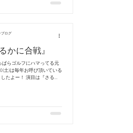
ーブログ
るかに合戦』
っぱらゴルフにハマってる元
30(土)は毎年お呼び頂いている
したよー！ 演目は『さるか
休中だったぐちさん(山口倫世)