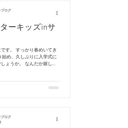
ーブログ
ォーターキッズinサ
です。 すっかり春めいてき
き始め、久しぶりに入学式に
しょうか。 なんだか嬉しく
そんな中ではありますが、3月
？（今更かーい） ３月３日
ーブログ
分