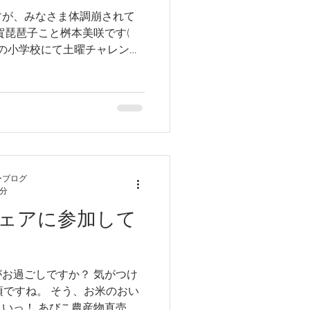
すが、みなさま体調崩されて
賀琵琶子こと桝本美咲です(
市南区の小学校にて土曜チャレンジ
ートしていきます！⊂((・
ーブログ
2分
ェアに参加して
お過ごしですか？ 気がつけ
頃ですね。 そう、お米のおい
いっ！ あびこ農産物直売所