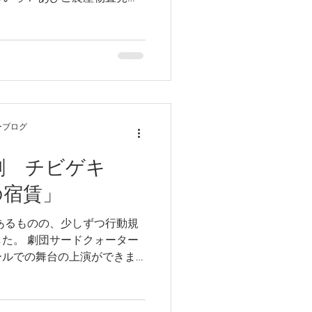
に行われた「新米フェア」に 我ら
させていただきました。...
ーブログ
劇 チビゲキ
神の宿賃」
はあるものの、少しずつ行動規
た。 劇団サードクォーター
ールでの舞台の上演ができま
は、昨年12月25日(日)に上演
神の宿賃」のご報告です。...