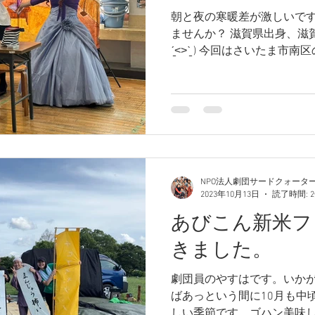
朝と夜の寒暖差が激しいで
ませんか？ 滋賀県出身、滋
ˊ̱˂˃ˋ̱ ) 今回はさいたま
してきたのでその様子をレポ
x・))⊃ 土曜チャレンジとは...
NPO法人劇団サードクォータ
2023年10月13日
読了時間: 
あびこん新米フ
きました。
劇団員のやすはです。いかが
ばあっという間に10月も中
しい季節です。ゴハン美味し