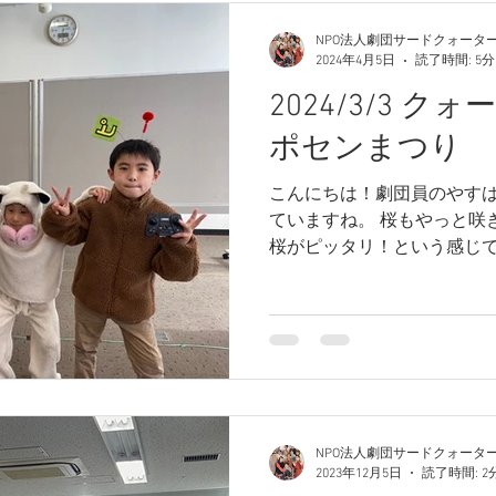
NPO法人劇団サードクォータ
2024年4月5日
読了時間: 5分
2024/3/3 ク
ポセンまつり
こんにちは！劇団員のやすは
ていますね。 桜もやっと咲
桜がピッタリ！という感じで
なっちゃいますね。 さて、
頭の話、していいでしょうか
に行われた...
NPO法人劇団サードクォータ
2023年12月5日
読了時間: 2