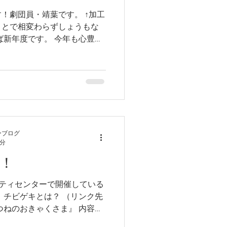
！劇団員・靖葉です。 ↑加工
ことで相変わらずしょうもな
ば新年度です。 今年も心豊か
を過ごせたら嬉しく思いま
ょうね！ さてさて、本題
ーブログ
3分
キ！
ュニティセンターで開催している
 チビゲキとは？ （リンク先
つねのおきゃくさま』 内容は
ねがヒヨコを太らせてから食