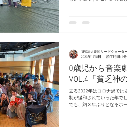
あびこんさんで9/24(日)
劇団サードクォーターも参加
NPO法人劇団サードクォータ
2023年1月8日
読了時間: 4分
0歳児から音楽
VOL.4「​貧乏
去る2022年はコロナ渦で
制が緩和されていった年でし
でも、約３年ぶりとなるホ
した。 2023年最初のブログ
した チビゲキVOL.4「貧乏