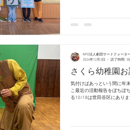
べようと家に招いたのがき
に来るこ...
NPO法人劇団サードクォータ
2024年12月3日
読了時間: 3
さくら幼稚園お
気付けばあっという間に年
こ最近の活動報告をぼちぼち
る10/18は世田谷区にあ
日会へお呼びいただきました
科書にも載っている「きつねの