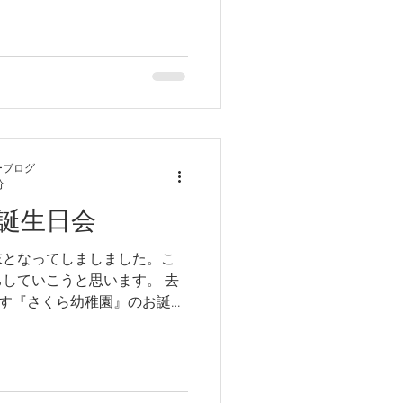
っかけでアヒルやウサギも家
ーブログ
分
誕生日会
末となってしましました。こ
していこうと思います。 去
ります『さくら幼稚園』のお誕生
。 上演するのは小学生の教
おきゃくさま」...