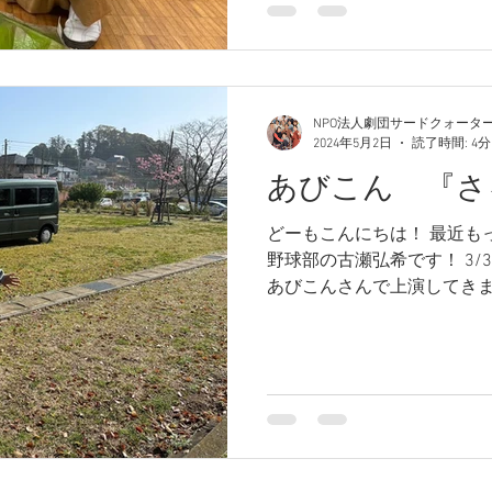
NPO法人劇団サードクォータ
2024年5月2日
読了時間: 4分
あびこん 『さ
どーもこんにちは！ 最近も
野球部の古瀬弘希です！ 3/
あびこんさんで上演してきま
に合戦』！ 今回は劇団を育
が母カニ役で久々の登場！...