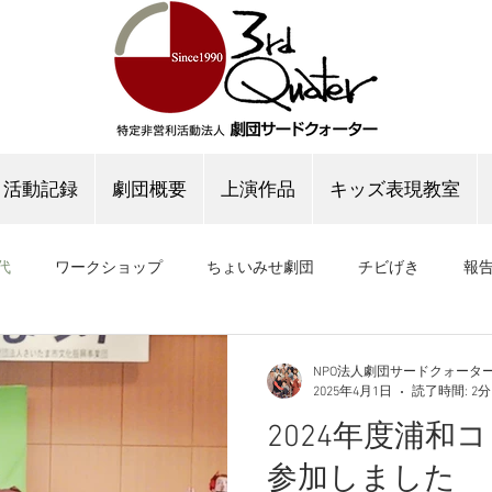
活動記録
劇団概要
上演作品
キッズ表現教室
代
ワークショップ
ちょいみせ劇団
チビげき
報
公演
稽古場公演
稽古場ブログ
NPO法人劇団サードクォータ
2025年4月1日
読了時間: 2分
2024年度浦和
参加しました