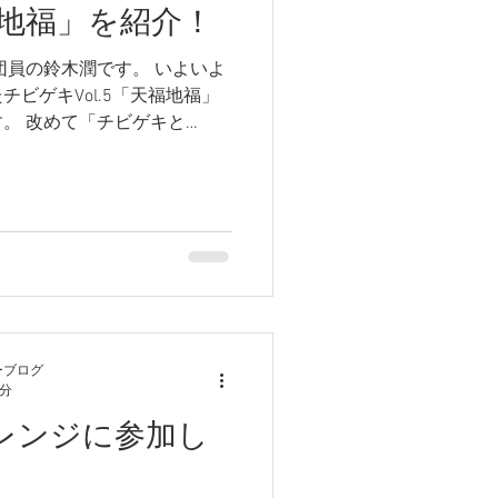
地福」を紹介！
団員の鈴木潤です。 いよいよ
ビゲキVol.5「天福地福」
。 改めて「チビゲキと
？」を紹介いたします！
ーブログ
3分
チャレンジに参加し