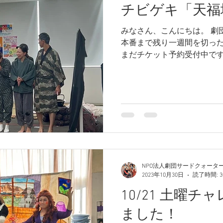
チビゲキ「天福
みなさん、こんにちは。 劇
本番まで残り一週間を切ったチ
まだチケット予約受付中です
は？」「どんなお話なのか
①「チビゲキとは？」...
NPO法人劇団サードクォータ
2023年10月30日
読了時間: 
10/21 土曜
ました！