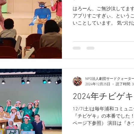
はろーん、ご無沙汰してます
アプリすごすぎぃ、という
いことしています。 気づけ
に、皆さんと実りある時間
す。 一緒にワクワクしまし
へ。...
NPO法人劇団サードクォータ
2024年12月25日
読了時間: 
2024年チビゲ
12/7(土)は毎年浦和コミ
『チビゲキ』の本番でした！
ページ下参照） 演目は『き
ひとりぼっちの腹ペコきつ