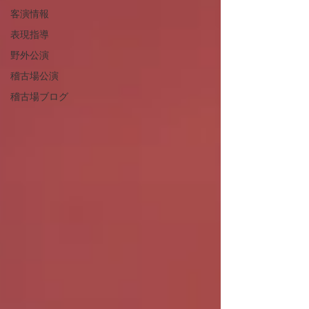
客演情報
表現指導
野外公演
稽古場公演
稽古場ブログ