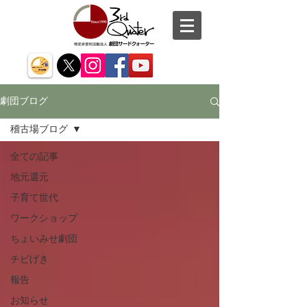
劇団ブログ
稽古場ブログ
全ての記事
地元還元
子育て世代
ワークショップ
ちょいみせ劇団
チビげき
報告
お知らせ