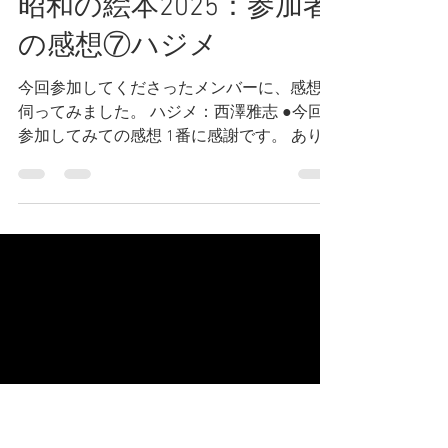
NPO法人劇団サードクォーターブログ
2025年12月29日
読了時間: 2分
昭和の絵本2025：参加者
の感想⑦ハジメ
今回参加してくださったメンバーに、感想を
伺ってみました。 ハジメ：西澤雅志 ●今回
参加してみての感想 1番に感謝です。 あり
がとうございました。 拙い自分を起用して
いただき嬉しかったです。 それに応える事
ができなかった。 ここで得た悔しさを糧に
できたら良いなと思います。 得たものは後
悔だけでなく、学びも沢山ありました。 役
に対する向き合い方、お客様との向き合い
方、 広い舞台で演じる事、会話とは何か、
信じるってなんだろう…。 一番大きな学びは
コミュニティとしての在り方でしょうか。