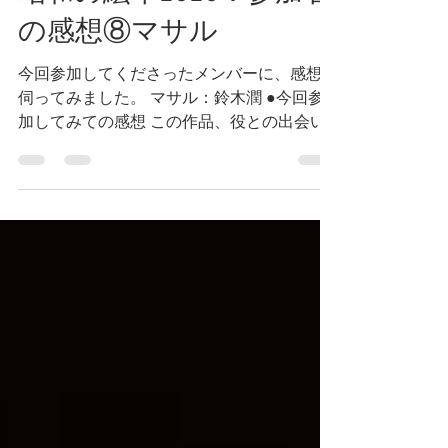
昭和の絵本2025：参加者
の感想⑧マサル
今回参加してくださったメンバーに、感想を
伺ってみました。 マサル：鈴木潤 ●今回参
加してみての感想 この作品、役との出会い
は12年前。養成所の修了公演で演じまし
た。まさか12年経って本家であるサードク
ォーターで再びマサルを演じられるとは。
嬉しいことだけではなく、苦しいこと・悔し
いことも共にある作品、役でした。それを改
めて彩の国の舞台で演じることができたの
は、本当にありがたいことです。悔しかった
思いも、今は、この公演へ至る過程の１つと
して抱きしめ、自分の大切な一部とすること
ができました。 カーテンコールの皆様の拍
手はとても暖かく、忘れることはないでしょ