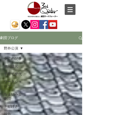
劇団ブログ
野外公演
全ての記事
地元還元
子育て世代
ワークショ
ップ
ちょいみせ
劇団
チビげき
報告