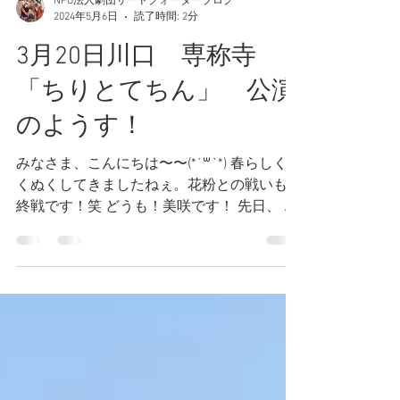
NPO法人劇団サードクォーターブログ
2024年5月6日
読了時間: 2分
3月20日川口 専称寺
「ちりとてちん」 公演
のようす！
みなさま、こんにちは〜〜(*´꒳`*) 春らしくぬ
くぬくしてきましたねぇ。花粉との戦いも最
終戦です！笑 どうも！美咲です！ 先日、 川
口のお寺、専称寺さんで落語芝居「ちりとて
ちん」をしてきたのでその様子をレポートし
ます！...