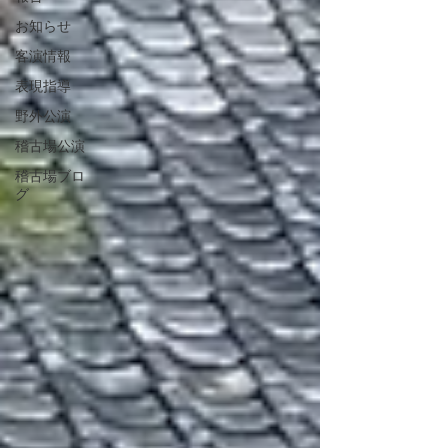
お知らせ
客演情報
表現指導
野外公演
稽古場公演
稽古場ブロ
グ