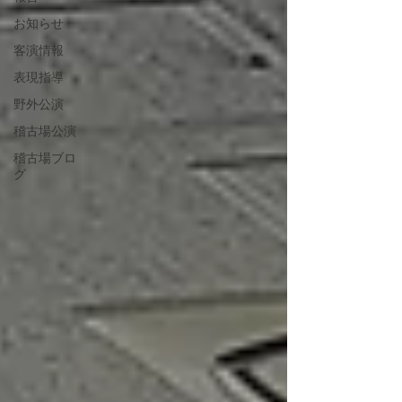
お知らせ
客演情報
表現指導
野外公演
稽古場公演
稽古場ブロ
グ