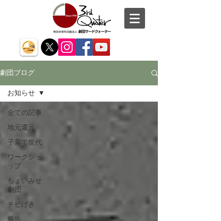
劇団ブログ
お知らせ
全ての記事
地元還元
子育て世代
ワークショ
ップ
ちょいみせ
劇団
チビげき
報告