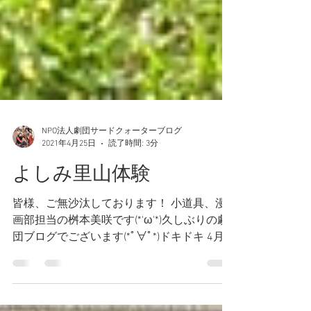
NPO法人劇団サードクォーターブログ
2021年4月25日
読了時間: 3分
よしみ里山体験
皆様、ご無沙汰しております！ 小道具、漫
画部担当の桝本美咲です(*'ω'*)久しぶりの劇