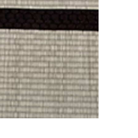
団ブログでございます(*ﾟ∀ﾟ*)ドキドキ 4月18
日 今回、私達は「よしみ里山プロジェク
ト」に参加してきました！ よしみ里山プロ
ジェクトとは何ぞや？はきっと真面目な人が
説明してくれると...