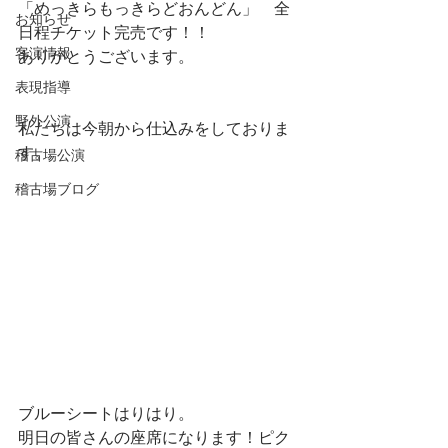
「めっきらもっきらどおんどん」　全
お知らせ
日程チケット完売です！！
客演情報
ありがとうございます。
表現指導
野外公演
私たちは今朝から仕込みをしておりま
す。
稽古場公演
稽古場ブログ
ブルーシートはりはり。
明日の皆さんの座席になります！ピク