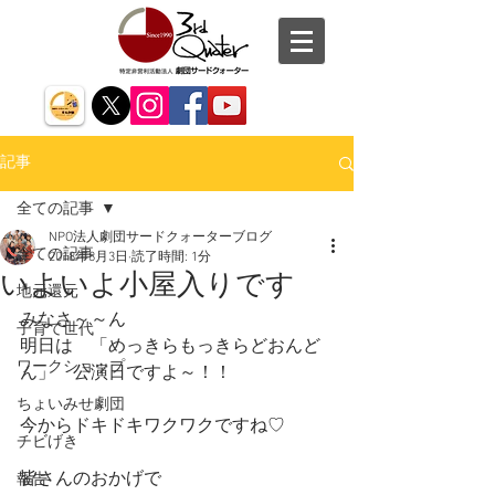
記事
全ての記事
NPO法人劇団サードクォーターブログ
全ての記事
2018年8月3日
読了時間: 1分
いよいよ小屋入りです
地元還元
みなさ～～ん
子育て世代
明日は　「めっきらもっきらどおんど
ワークショップ
ん」　公演日ですよ～！！
ちょいみせ劇団
今からドキドキワクワクですね♡
チビげき
皆さんのおかげで
報告