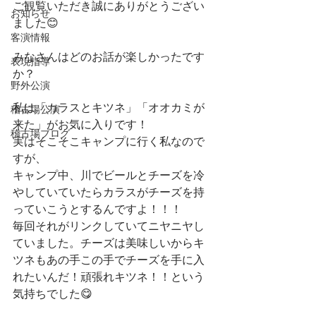
ご観覧いただき誠にありがとうござい
お知らせ
ました😊
客演情報
みなさんはどのお話が楽しかったです
表現指導
か？
野外公演
私は「カラスとキツネ」「オオカミが
稽古場公演
来た」がお気に入りです！
稽古場ブログ
実はそこそこキャンプに行く私なので
すが、
キャンプ中、川でビールとチーズを冷
やしていていたらカラスがチーズを持
っていこうとするんですよ！！！
毎回それがリンクしていてニヤニヤし
ていました。チーズは美味しいからキ
ツネもあの手この手でチーズを手に入
れたいんだ！頑張れキツネ！！という
気持ちでした😋