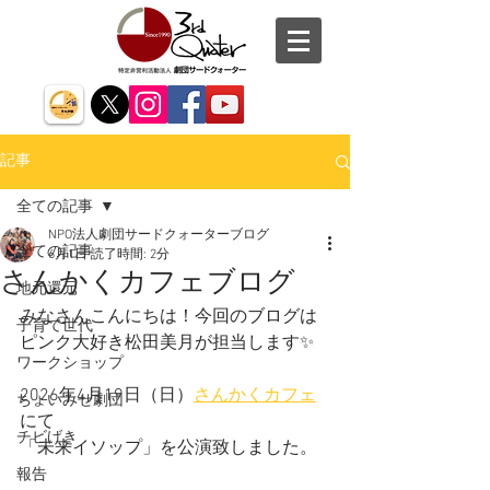
記事
全ての記事
NPO法人劇団サードクォーターブログ
全ての記事
6月1日
読了時間: 2分
さんかくカフェブログ
地元還元
みなさんこんにちは！今回のブログは
子育て世代
ピンク大好き松田美月が担当します✨
ワークショップ
2026年4月19日（日）
さんかくカフェ
ちょいみせ劇団
にて
チビげき
「未来イソップ」を公演致しました。
報告