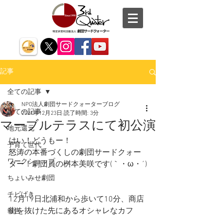
記事
全ての記事
NPO法人劇団サードクォーターブログ
全ての記事
2021年12月23日
読了時間: 3分
マーブルテラスにて初公演
地元還元
はい！どうもー！
子育て世代
怒涛の本番づくしの劇団サードクォー
ワークショップ
ター！劇団員の桝本美咲です(｀・ω・´)
ちょいみせ劇団
チビげき
12月19日北浦和から歩いて10分、商店
街を抜けた先にあるオシャレなカフ
報告