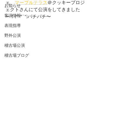
ェ、
マーブルテラス
＠クッキープロジ
お知らせ
ェクトさんにて公演をしてきました
客演情報
ー！(*´꒳`*)パチパチ〜
表現指導
野外公演
稽古場公演
稽古場ブログ