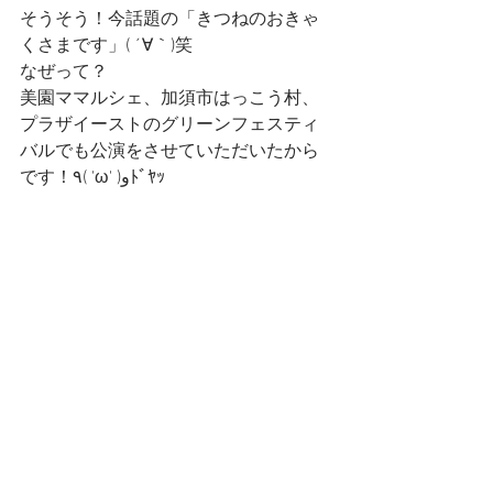
そうそう！今話題の「きつねのおきゃ
くさまです」( ´∀｀)笑
なぜって？
美園ママルシェ、加須市はっこう村、
プラザイーストのグリーンフェスティ
バルでも公演をさせていただいたから
です！٩( 'ω' )وﾄﾞﾔｯ