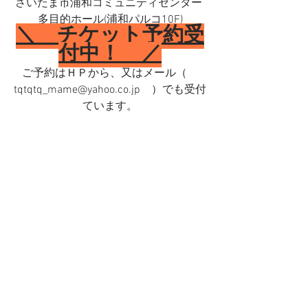
さいたま市浦和コミュニティセンター 
多目的ホール(浦和パルコ10F)
＼　チケット予約受
付中！　／
ご予約はＨＰから、又はメール（　
tqtqtq_mame@yahoo.co.jp　）でも受付
ています。