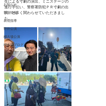
生による寸劇の演出、ミニステージの
お知らせ
進行手伝い、警察署防犯ＰＲ寸劇の出
演、と多く関わらせていただきまし
客演情報
た。
表現指導
野外公演
稽古場公演
稽古場ブログ