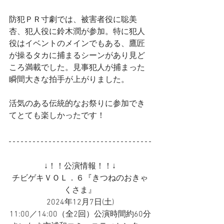
防犯ＰＲ寸劇では、被害者役に聡美
杏、犯人役に鈴木潤が参加。特に犯人
役はイベントのメインでもある、鷹匠
が操るタカに捕まるシーンがあり見ど
ころ満載でした。見事犯人が捕まった
瞬間大きな拍手が上がりました。
活気のある伝統的なお祭りに参加でき
てとても楽しかったです！
↓！！公演情報！！↓
チビゲキＶＯＬ．６『きつねのおきゃ
くさま』
2024年12月7日(土)
11:00／14:00（全2回）公演時間約60分