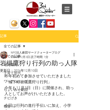
記事
全ての記事
NPO法人劇団サードクォーターブログ
全ての記事
2024年12月3日
読了時間: 1分
岩槻鷹狩り行列の助っ人隊
地元還元
更新日：
2024年12月10日
子育て世代
昨年初めて参加させていただきました
ワークショップ
「城下町岩槻鷹狩り行列」
今年も11月3日（日）に開催され、助っ
ちょいみせ劇団
人としてお声がけいただきました。
チビげき
今回は行列の進行手伝いに加え、小学
報告