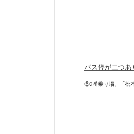
バス停が二つあ
⑥2番乗り場、「松