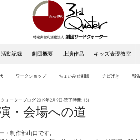
活動記録
劇団概要
上演作品
キッズ表現教室
代
ワークショップ
ちょいみせ劇団
チビげき
報
ドクォーターブログ
2019年2月9日
読了時間: 1分
公演
稽古場公演
稽古場ブログ
演・会場への道
ー・制作部山口です。