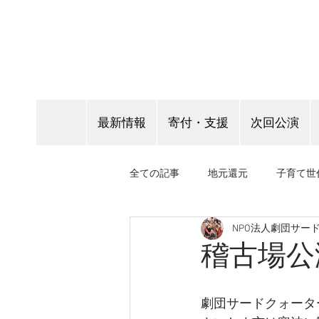
最新情報
寄付・支援
次回公演
全ての記事
地元還元
子育て世
NPO法人劇団サー
客演情報
表現指導
野外
稽古場公
劇団サードクォータ