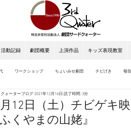
活動記録
劇団概要
上演作品
キッズ表現教室
代
ワークショップ
ちょいみせ劇団
チビげき
報
ドクォーターブログ
2021年12月16日
読了時間: 3分
公演
稽古場公演
稽古場ブログ
年12月12日（土）チビゲキ
ふくやまの山姥』