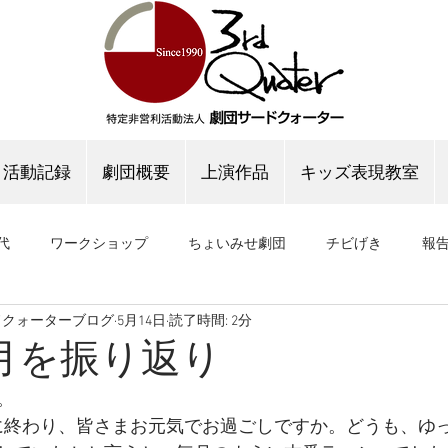
活動記録
劇団概要
上演作品
キッズ表現教室
代
ワークショップ
ちょいみせ劇団
チビげき
報
ドクォーターブログ
5月14日
読了時間: 2分
公演
稽古場公演
稽古場ブログ
3月を振り返り
。
に終わり、皆さまお元気でお過ごしですか。どうも、ゆ