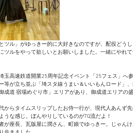
とツル」がゆっきー的に大好きなのですが、配役どうし
にツルをやって欲しいとお願いしました。一緒にやれて
埼玉高速鉄道開業25周年記念イベント「25フェス」へ
ー等が立ち並ぶ「埼スタ線うまい＆いいもんロード」、
御成道 宿場めぐり市」エリアがあり、御成道エリアの
代からタイムスリップしたお侍一行が、現代人あんず先
ような感じ。ぼんやりしているのがTQ流だよ！
者が座長、瓦版屋に潤さん、町娘でゆっきー。じゃんけ
り歩きました。