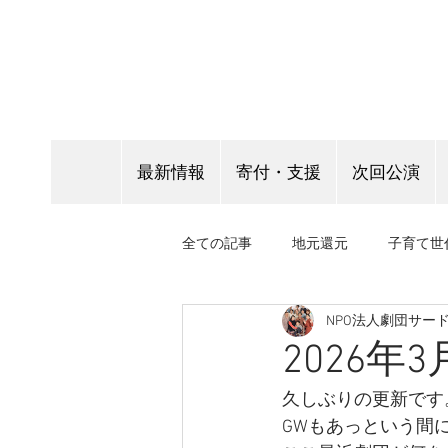
最新情報
寄付・支援
次回公演
全ての記事
地元還元
子育て世
NPO法人劇団サー
客演情報
表現指導
野外
2026年
久しぶりの更新です
GWもあっという間