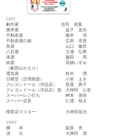
CAST
劇作家 吉田 靖葉
携帯屋 益子 直矢
不動産屋 榎本 淳
不動産屋の娘 広田 幸恵
魚屋 山口 倫世
八百屋 古瀬 弘希
床屋 藤田 周
肉屋 高橋いずみ
（劇団おかえり）
電気屋 鈴木 潤
日曜堂（日用雑貨） 小泉 まき
クレヨンドール（洋品店） 長屋 典子
クレヨンドール（洋品店）孫 大神田 心音
スーパーレジ打ち 桝本 美咲
スーパー店長 仁禮 裕太
喫茶店マスター 大神田規允
STAFF
脚 本 聡美 杏
演 出 大神田 潔