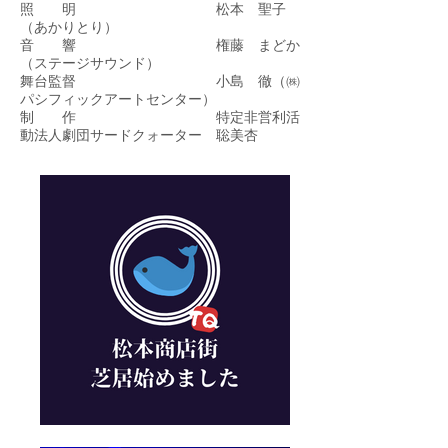
照 明 松本 聖子
（あかりとり）
音 響 権藤 まどか
（ステージサウンド）
舞台監督 小島 徹（㈱
パシフィックアートセンター）
制 作 特定非営利活
動法人劇団サードクォーター 聡美杏