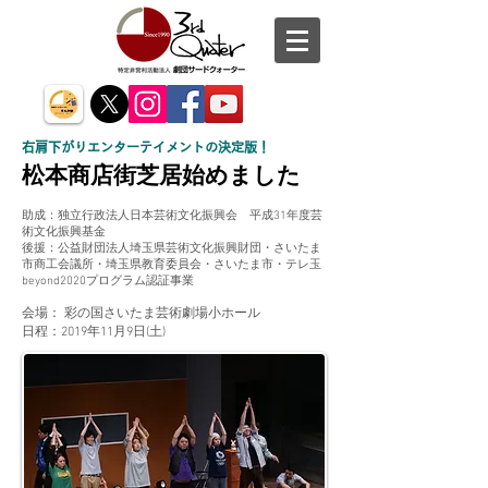
右肩下がりエンターテイメントの決定版！
松本商店街芝居始めました
助成：独立行政法人日本芸術文化振興会 平成31年度芸
術文化振興基金
後援：公益財団法人埼玉県芸術文化振興財団・さいたま
市商工会議所・埼玉県教育委員会・さいたま市・テレ玉
​beyond2020プログラム認証事業
会場：
彩の国さいたま芸術劇場小ホール
日程：2019年11月9日(土)