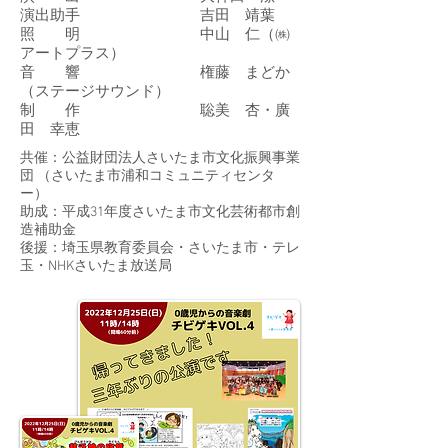
演出助手 吉田 靖葉
照 明 中山 仁（㈱
アートプラス）
音 響 権藤 まどか
（ステージサウンド）
制 作 聡美 杏・廣
田 幸恵
共催：公益財団法人さいたま市文化振興事業
団 （さいたま市浦和コミュニティセンタ
ー）
助成：平成31年度さいたま市文化芸術都市創
造補助金
後援：埼玉県教育委員会・さいたま市・テレ
玉・NHKさいたま放送局