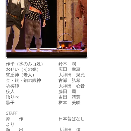
作平（水のみ百姓） 鈴木 潤
おせい（その嫁） 広田 幸恵
貧乏神（老人） 大神田 規允
金・銀・銅の銭神 古瀬 弘希
祈祷師 大神田 心音
役人 藤田 周
語りべ 吉田 靖葉
黒子 桝本 美咲
STAFF
原 作 日本昔ばなし
より
演 出 大神田 潔