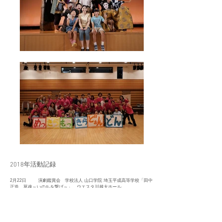
2018年活動記録
2月22日 演劇鑑賞会 学校法人 山口学院 埼玉平成高等学校
「田中
正造 草魂～いのちを繋げ～」 ウエスタ川越大ホール
3月 3日 H29年度 浦和コミセンまつり 星新一原作「未来いそ
っぷ」 浦和コミュニティセンター多目的ホール
3月11日 南浦和アートフェスタ 落語演劇「饅頭こわい」さいたま