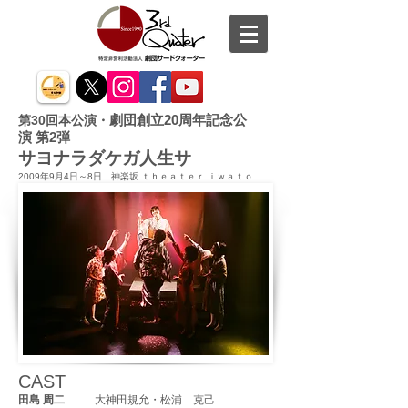
劇団創立20周年記念公
第30回本公演・
演 第2弾
サヨナラダケガ人生サ
2009年9月4日～8日
神楽坂 ｔｈｅａｔｅｒ ｉｗａｔｏ
CAST
田島 周二
大神田規允・松浦 克己