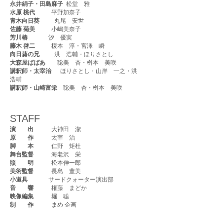
永井絹子・田島麻子
松堂 雅
水原 桃代
平野加奈子
青木向日葵
丸尾 安世
佐藤 菊美
小嶋美奈子
芳川椿
汐 優実
藤木 啓二
榎本 淳・宮澤 瞬
向日葵の兄
洪 浩輔・ほりさとし
大森屋ばばあ
聡美 杏・桝本 美咲
講釈師・太宰治
ほりさとし・山岸 一之・洪
浩輔
講釈師・山崎富栄
聡美 杏・桝本 美咲
STAFF
演 出
大神田 潔
原 作
太宰 治
脚 本
仁野 矩杜
舞台監督
海老沢 栄
照 明
松本伸一郎
美術監督
長島 豊美
小道具
サードクォーター演出部
音 響
権藤 まどか
映像編集
堀 聡
制 作
まめ 企画