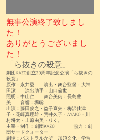
無事公演終了致しまし
た！
ありがとうございまし
た！
「ら抜きの殺意」
劇団KAZO創立20周年記念公演「ら抜きの
殺意」
原作：永井愛 演出・舞台監督：大神
田潔 演出助手：山口倫世
照明：中山仁 舞台美術：長島豊
美 音響：堀聡
出演：藤田俊之・益子直矢・梅沢佳津
子・花崎真理雄・荒井久子・AYAKO・川
村耕太・上原由美・りく。
主宰・制作：劇団KAZO 協力：劇
団サードクォーター
劇場：パストラルかぞ 加須文化・学習