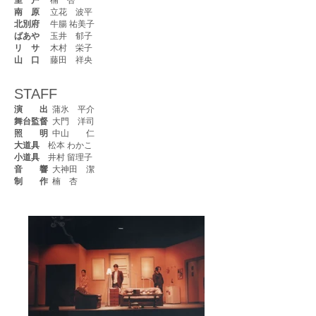
室 戸
楠 杏
南 原
立花 波平
北別府
牛腸 祐美子
ばあや
玉井 郁子
リ サ
木村 栄子
山 口
藤田 祥央
STAFF
演 出
蒲氷 平介
舞台監督
大門 洋司
照 明
中山 仁
大道具
松本 わかこ
小道具
井村 留理子
音 響
大神田 潔
制 作
楠 杏