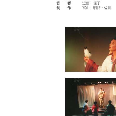
音 響
近藤 優子
制 作
冨山 明裕・佐川