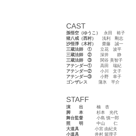
CAST
孫悟空（ゆうこ）
永田 裕子
猪八戒（西村）
浅利 剛志
沙悟淨（木村）
齋藤 誠一
三蔵法師 ①
立花 波平
三蔵法師 ②
深井 静
三蔵法師 ③
関谷 美智子
アテンダー①
高田 瑞紀
アテンダー②
小川 文子
アテンダー③
小野 幸子
ゴンザレス
蒲氷 平介
STAFF
演 出
楠 杏
脚 本
杉本 光代
舞台監督
小島 慎一郎
照 明
中山 仁
大道具
小宮 由紀夫
小道具
井村 留理子