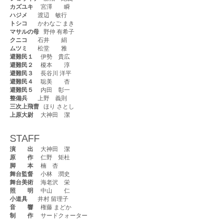
カズユキ
宮澤 瞬
ハジメ
渡辺 敏行
トシコ
かわなご まき
マサルの母
野仲 有希子
クニコ
石井 絹
ムツミ
松堂 雅
避難民１
伊勢 貴広
避難民２
榎本 淳
避難民３
長谷川 洋平
避難民４
聡美 杏
避難民５
内田 彰一
整備兵
上野 義則
三次上飛曹
ほり さとし
上原大尉
大神田 潔
STAFF
演 出
大神田 潔
原 作
仁野 矩杜
脚 本
楠 杏
舞台監督
小林 潤史
舞台美術
海老沢 栄
照 明
中山 仁
小道具
井村 留理子
音 響
権藤 まどか
制 作
サードクォーター