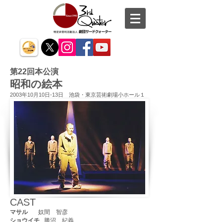
第22回本公演
昭和の絵本
2003年10月10日-13日 池袋・東京芸術劇場小ホール１
CAST
マサル
奴間 智彦
ショウイチ
勝沼 紀義