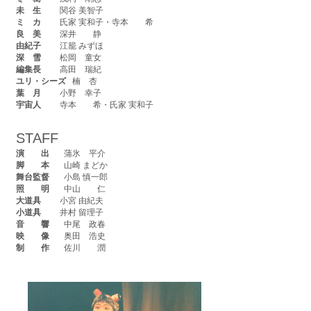
未 生
関谷 美智子
ミ カ
氏家 実和子・寺本 希
良 美
深井 静
由紀子
江籠 みずほ
深 雪
松岡 童女
編集長
高田 瑞紀
ユリ・シーズ
楠 杏
葉 月
小野 幸子
宇宙人
寺本 希・氏家 実和子
STAFF
演 出
蒲氷 平介
脚 本
山崎 まどか
舞台監督
小島 慎一郎
照 明
中山 仁
大道具
小宮 由紀夫
小道具
井村 留理子
音 響
中尾 政春
映 像
奥田 浩史
制 作
佐川 潤