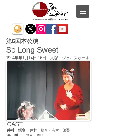
第6回本公演
So Long Sweet
1994年年1月14日-16日 大塚・ジェルスホール
CAST
井村 頼命
井村 頼命・高木 啓吾
冬 樹
浅利 剛志