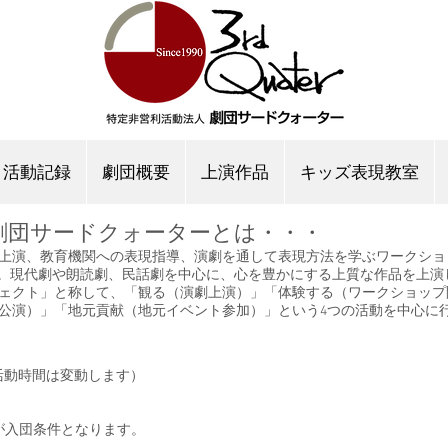
活動記録
劇団概要
上演作品
キッズ表現教室
劇団サードクォーターとは・・・
上演、教育機関への表現指導、
演劇を通して表現方法を学ぶワークショ
O法人化。現代劇や朗読劇、民話劇を中心に、心を豊かにする上質な作品を上
ェクト」と称して、
「観る（演劇上演）」
「体験する（ワークショップ
公演）」
「地元貢献（地元イベント参加）」という4つの活動を中心に
0（活動時間は変動します）
が入団条件となります。