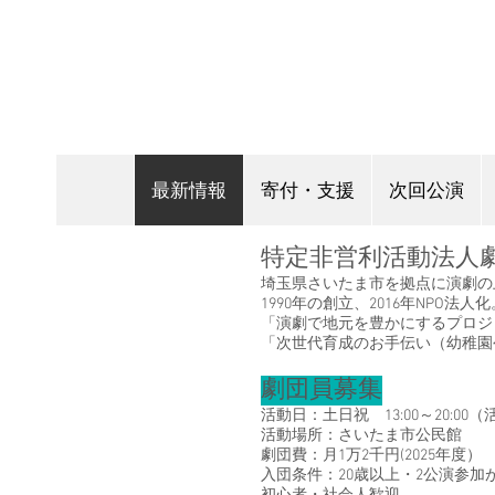
最新情報
寄付・支援
次回公演
特定非営利活動法人
埼玉県さいたま市を拠点に演劇の
1990年の創立、2016年NP
「演劇で地元を豊かにするプロジ
「次世代育成のお手伝い（幼稚園
劇団員募集
活動日：土日祝 13:00～20:0
活動場所：さいたま市公民館
劇団費：月1万2千円(2025年度）
入団条件：20歳以上・2公演参加