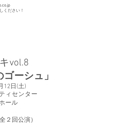
o.co.jp
しください！​
vol.8
のゴーシュ」
月12日(土)
ティセンター
ホール
全２回公演）