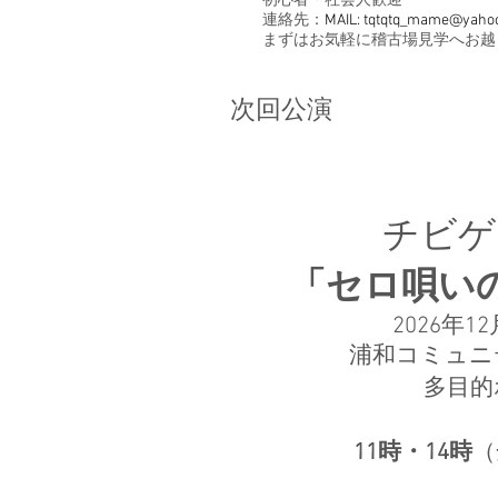
初心者・社会人歓迎
連絡先：
MAIL: tqtqtq_mame@yaho
まずはお気軽に稽古場見学へお越
次回公演
チビゲキ
​「セロ唄い
2026年12
浦和コミュニ
多目的
​11時・14時
（