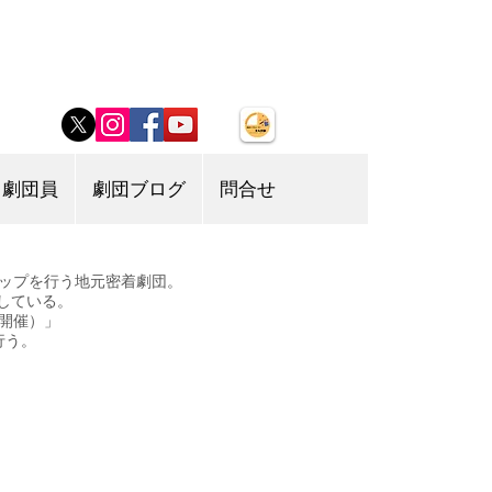
劇団員
劇団ブログ
問合せ
ップを行う地元密着劇団。
演している。
開催）」
行う。