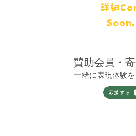
詳細Co
Soo
​賛助会員・
​一緒に表現体験
応援する