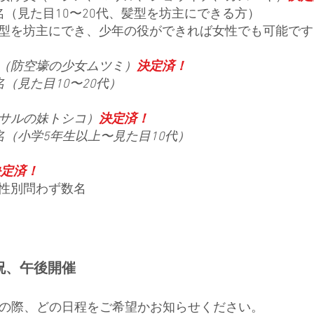
見た目10〜20代、髪型を坊主にできる方）
坊主にでき、少年の役ができれば女性でも可能です
（防空壕の少女ムツミ）
決定済！
見た目10〜20代）
サルの妹トシコ）
決定済！
小学5年生以上〜見た目10代）
決定済！
性別問わず数名
祝、午後開催
の際、どの日程をご希望かお知らせください。