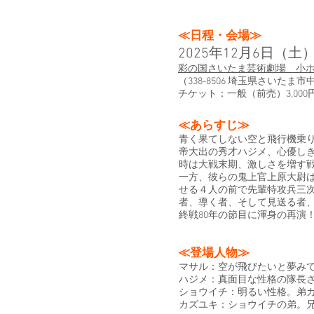
≪日程・会場≫
2025年12月6日（
彩の国さいたま芸術劇場 小
​（338-8506 埼玉県さいた
​チケット：一般（前売）3,000
≪あらすじ≫
青く果てしない空と飛行機乗
帝大出の秀才ハジメ、心優し
時は大戦末期、激しさを増す
一方、彼らの鬼上官上原大尉は
せる４人の前で先輩特攻兵三
者、導く者、そして見送る者
終戦80年の節目に渾身の再演
≪登場人物≫
マサル：空が飛びたいと夢み
ハジメ：真面目な性格の隊長
ショウイチ：明るい性格。弟
カズユキ：ショウイチの弟。