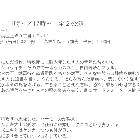
土） 11時～／17時～ 全２公演
ホール
ま市中央区上峰３丁目１５−１）
円/（当日）3,300円 高校生以下（前売・当日）2,000円
りにただ憧れ、特攻隊に志願入隊した４人の青年たちがいた。
きショウイチ、その弟で一途なカズユキ、自由奔放なマサル。
戦火の下、武器持たぬ避難民たちとの対面、そんな中彼らは肺病を病む
４人 に遺書を書くよう命じる。 彼らを育んだ家族へ、残していく愛す
次が非業の死を遂げる。生きることと死ぬ意味、恐怖、彼らの心は大き
、あの時代を生きた人々の魂の慟哭を描く、劇団サードクォーター人間
！
て特攻隊へ志願した。ハーモニカが得意。
さん。
帝大出の秀才。出征前に結婚し、クニコという妻がいる。
カズユキとはケンカしつつも仲が良い。
兄に張り合ってはケンカをしている。