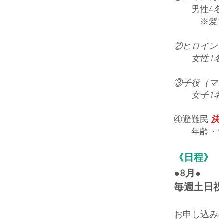
男性4名（
※髪型を
②ヒロイン
女性1名（
③子役（マ
女子1名（
④避難民
​ 年齢・
《日程》
●8月●
毎週土日
お申し込み