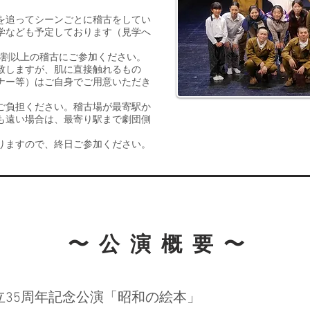
を追ってシーンごとに稽古をしてい
学なども予定しております（見学へ
）
8割以上の稽古にご参加ください。
意致しますが、肌に直接触れるもの
ナー等）はご自身でご用意いただき
ご負担ください。稽古場が最寄駅か
も遠い場合は、最寄り駅まで劇団側
なりますので、終日ご参加ください。
〜公演概要〜
立35周年記念公演「昭和の絵本」