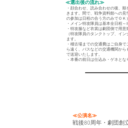
≪選出後の流れ≫
・顔合わせ、読み合わせの後、順
きます。間で、戦争資料館への見
の参加は日程の合う方のみでＯＫ
・メイン特攻隊員は基本全日程～
​・特攻服など衣裳は劇団側で用
（特攻隊員のタンクトップ、イン
ます。
・稽古場までの交通費はご自身で
ら遠く、バスなどの交通機関から
で送迎いたします。
​・本番の前日は仕込み・ゲネと
≪公演名≫
戦後80周年・劇団創