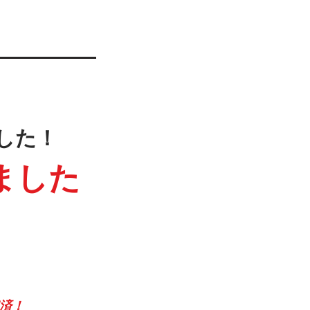
した！
ました
！
済！