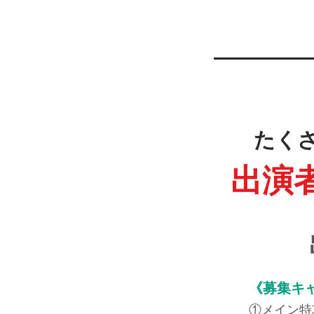
たく
出演
《募集キ
①メイン特