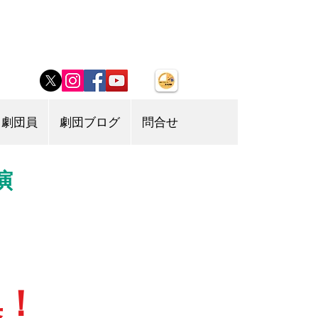
劇団員
劇団ブログ
問合せ
演
集！