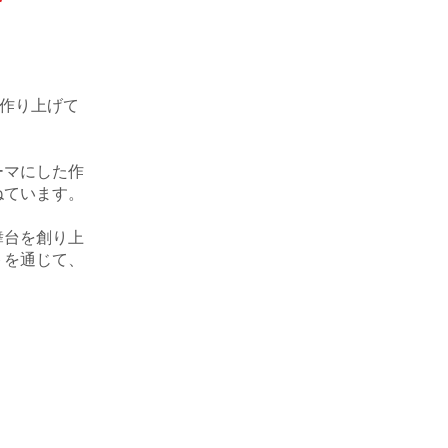
に作り上げて
ーマにした作
ねています。
舞台を創り上
トを通じて、