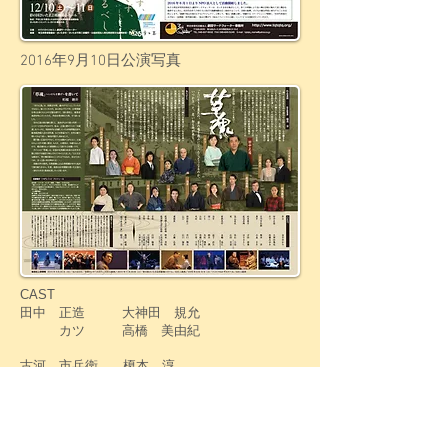
​2016年9月10日公演写真
CAST
田中 正造 大神田 規允
カツ 高橋 美由紀
古河 市兵衛 榎本 淳
古河 為子 小泉 まき
松本 園子 吉田 靖葉
佐伯 吾郎 ほり さとし