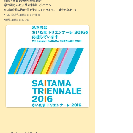
前売・当日1900円
(全席指定)
彩の国さいたま芸術劇場 小ホール
※上演時間は約2時間を予定しております。（途中休憩あり）
●当日券販売は開演の１時間前
●開場は開演の30分前