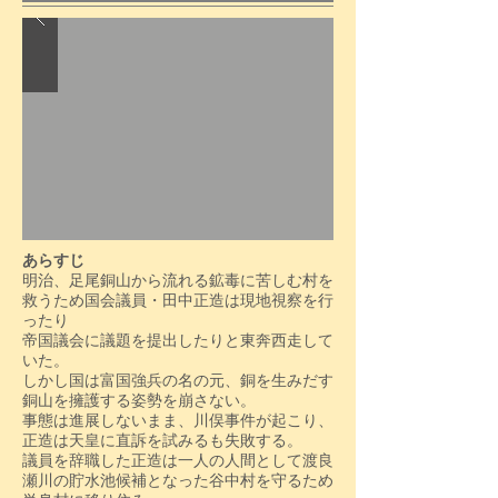
あらすじ
明治、足尾銅山から流れる鉱毒に苦しむ村を
救うため国会議員・田中正造は現地視察を行
ったり
帝国議会に議題を提出したりと東奔西走して
いた。
しかし国は富国強兵の名の元、銅を生みだす
銅山を擁護する姿勢を崩さない。
事態は進展しないまま、川俣事件が起こり、
正造は天皇に直訴を試みるも失敗する。
議員を辞職した正造は一人の人間として渡良
瀬川の貯水池候補となった谷中村を守るため