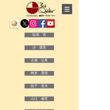
聡美 杏
汐 優実
古瀬 弘希
桝本 美咲
益子 直矢
山口 倫世