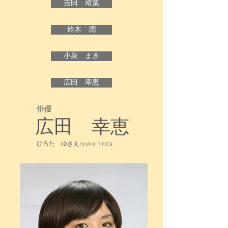
吉田 靖葉
鈴木 潤
小泉 まき
広田 幸恵
俳優
広田 幸恵
ひろた ゆきえ/yukie hirota