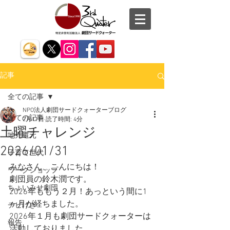
記事
全ての記事
NPO法人劇団サードクォーターブログ
全ての記事
2月11日
読了時間: 4分
土曜チャレンジ
地元還元
2026/01/31
子育て世代
みなさん、こんにちは！
ワークショップ
劇団員の鈴木潤です。
ちょいみせ劇団
2026年ももう２月！あっという間に1
ヶ月が経ちました。
チビげき
2026年１月も劇団サードクォーターは
報告
活動しておりました。