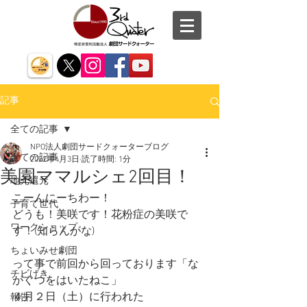
記事
全ての記事
NPO法人劇団サードクォーターブログ
全ての記事
2022年4月3日
読了時間: 1分
美園ママルシェ2回目！
地元還元
こーんにーちわー！
子育て世代
どうも！美咲です！花粉症の美咲で
ワークショップ
す！(知らんがな)
ちょいみせ劇団
って事で前回から回っております「な
チビげき
がぐつをはいたねこ」
４月２日（土）に行われた
報告