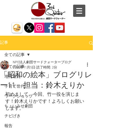
記事
全ての記事
NPO法人劇団サードクォーターブログ
全ての記事
2025年11月5日
読了時間: 2分
「昭和の絵本」ブログリレ
地元還元
ー11 担当：鈴木えりか
子育て世代
初めまして。今回、竹一役を演じま
ワークショップ
す！鈴木えりかです！よろしくお願い
ちょいみせ劇団
します。
チビげき
報告