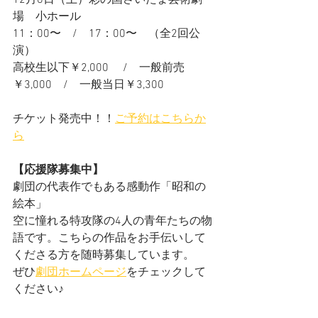
12月6日（土）彩の国さいたま芸術劇
場　小ホール
11：00〜　/　17：00〜　（全2回公
演）
高校生以下￥2,000 　/　一般前売
￥3,000　/　一般当日￥3,300
チケット発売中！！
ご予約はこちらか
ら
【応援隊募集中】
劇団の代表作でもある感動作「昭和の
絵本」
空に憧れる特攻隊の4人の青年たちの物
語です。こちらの作品をお手伝いして
くださる方を随時募集しています。
ぜひ
劇団ホームページ
をチェックして
ください♪