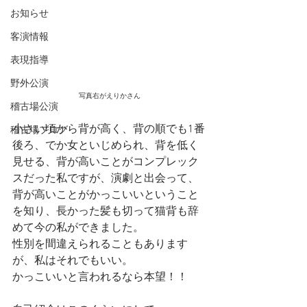
お知らせ
客演情報
表現指導
野外公演
写真右がえりかさん
稽古場公演
小さい頃から背が高く、背の順でも1番
稽古場ブログ
後ろ、でか女といじめられ、背を低く
見せる、背が高いことがコンプレック
スだった私ですが、演劇と出会って、
背が高いことがかっこいいということ
を知り、長かった髪も切って猫背も辞
めて今の私ができました。
性別を間違えられることもあります
が、私はそれでもいい。
かっこいいと言われるなら本望！！