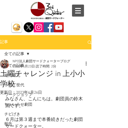
記事
全ての記事
NPO法人劇団サードクォーターブログ
全ての記事
2023年6月23日
読了時間: 2分
土曜チャレンジ in 上小小
地元還元
学校
子育て世代
更新日：
2023年6月26日
ワークショップ
みなさん、こんにちは。劇団員の鈴木
ちょいみせ劇団
潤です。
チビげき
６月は第３週まで本番続きだった劇団
報告
サードクォーター。