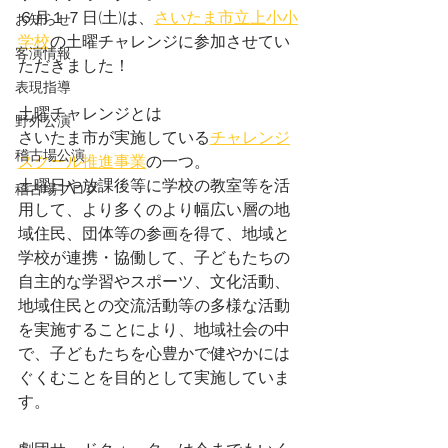
６月１７日(土)は、
さいたま市立上小小
お知らせ
学校
の土曜チャレンジに参加させてい
客演情報
ただきました！
表現指導
土曜チャレンジとは
野外公演
さいたま市が実施している
チャレンジ
稽古場公演
スクール推進事業
の一つ。
土曜日や放課後等に学校の教室等を活
稽古場ブログ
用して、より多くのより幅広い層の地
域住民、団体等の参画を得て、地域と
学校が連携・協働して、子どもたちの
自主的な学習やスポーツ、文化活動、
地域住民との交流活動等の多様な活動
を実施することにより、地域社会の中
で、子どもたちを心豊かで健やかには
ぐくむことを目的として実施していま
す。