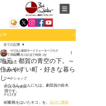
記事
全ての記事
NPO法人劇団サードクォーターブログ
全ての記事
2022年4月20日
読了時間: 3分
地元・都賀の青空の下。～
地元還元
住みやすい町・好きな暮ら
子育て世代
し～
ワークショップ
みなさん、こんにちは。劇団員の鈴木
ちょいみせ劇団
潤です。
チビげき
「長靴をはいたネコ」を、
あびこ農産
報告