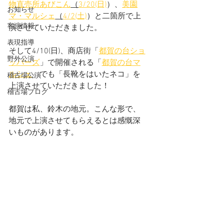
物直売所あびこん
（
3/20(日)
）、
美園
お知らせ
マ・マルシェ
（
4/2(土)
）と二箇所で上
客演情報
演させていただきました。
表現指導
そして4/10(日)、商店街「
都賀の台ショ
野外公演
ッパーズ
」で開催される「
都賀の台マ
ルシェ
」でも「長靴をはいたネコ」を
稽古場公演
上演させていただきました！
稽古場ブログ
都賀は私、鈴木の地元。こんな形で、
地元で上演させてもらえるとは感慨深
いものがあります。